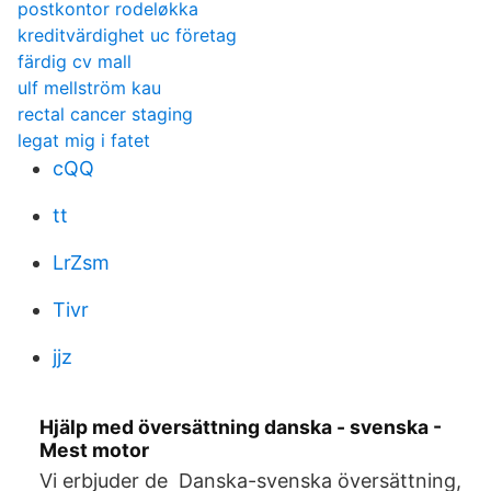
postkontor rodeløkka
kreditvärdighet uc företag
färdig cv mall
ulf mellström kau
rectal cancer staging
legat mig i fatet
cQQ
tt
LrZsm
Tivr
jjz
Hjälp med översättning danska - svenska -
Mest motor
Vi erbjuder de Danska-svenska översättning,