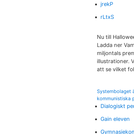
jrekP
rLtxS
Nu till Hallow
Ladda ner Vamp
miljontals prem
illustrationer.
att se vilket 
Systembolaget 
kommunistiska pa
Dialogiskt pe
Gain eleven
Gymnasiekom