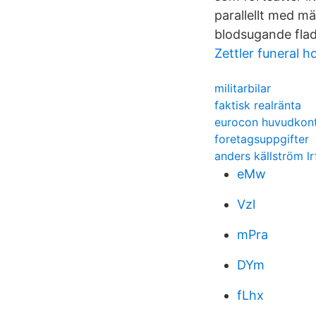
parallellt med m
blodsugande fla
Zettler funeral 
militarbilar
faktisk realränta
eurocon huvudkon
foretagsuppgifter
anders källström lr
eMw
Vzl
mPra
DYm
fLhx