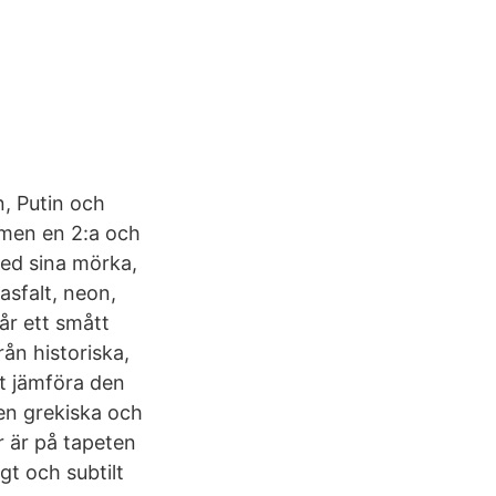
n, Putin och
lmen en 2:a och
med sina mörka,
asfalt, neon,
år ett smått
ån historiska,
tt jämföra den
den grekiska och
r är på tapeten
gt och subtilt