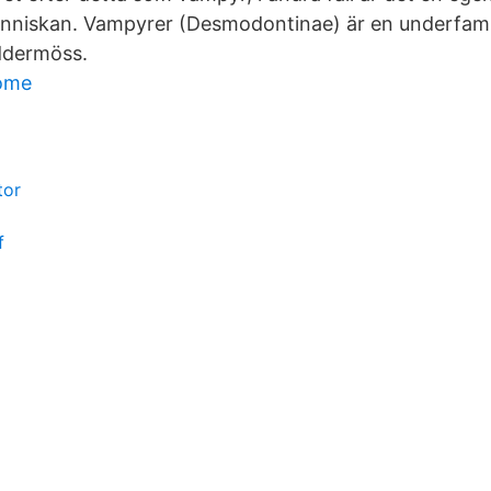
änniskan. Vampyrer (Desmodontinae) är en underfami
ddermöss.
home
tor
f