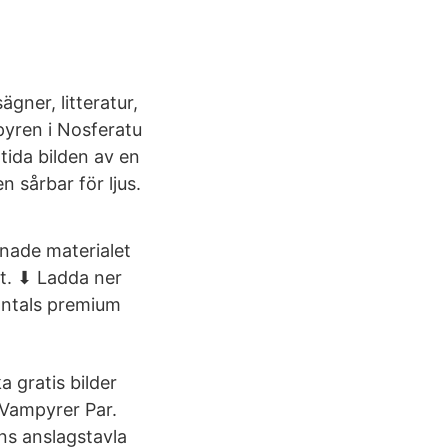
gner, litteratur,
pyren i Nosferatu
tida bilden av en
 sårbar för ljus.
knade materialet
et. ⬇ Ladda ner
jontals premium
a gratis bilder
 Vampyrer Par.
ns anslagstavla