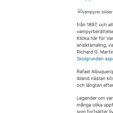
från 1897, och al
vampyrberättelse
Klicka här för V
ansiktsmaling, v
Richard G. Martin
Skolgrunden as
Rafael Albuquerqu
ibland nästan ki
och längtan efte
Legender om vamp
många olika uppf
som fortsätter li