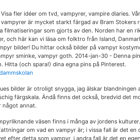
Visa fler idéer om tvd, vampyrer, vampire diaries. Vår
vampyrer är mycket starkt färgad av Bram Stokers 
la filmatiseringar som gjorts av den. Norden har en rik
r, och här kan vi läsa om folktro från Island, Danmar
ampyr bilder! Du hittar också bilder på vampyr kosty
ampyr sminke, vampyr goth. 2014-jan-30 - Denna pin
. Hitta (och spara!) dina egna pins på Pinterest.
pdammskolan
es bilder är otroligt snygga, jag älskar blandningen
tschig färgskala. Ändå finns det också, bredvid det m
r något annat.
yrliknande väsen finns i många av jordens kulturer.
attningar om vad en vampyr är; i vissa fall är det e
vet efter detta som vampyr, i andra fall är det en ege