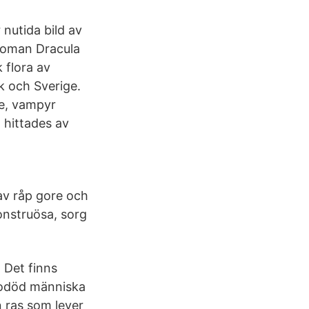
 nutida bild av
roman Dracula
 flora av
k och Sverige.
me, vampyr
 hittades av
 av råp gore och
onstruösa, sorg
 Det finns
n odöd människa
n ras som lever