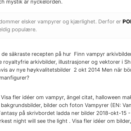
ch mystik är nyckelorden.
ommer elsker vampyrer og kjærlighet. Derfor er
PO
eldig populære.
de säkraste recepten på hur Finn vampyr arkivbilde
 royaltyfrie arkivbilder, illustrasjoner og vektorer i S
vis av nye høykvalitetsbilder 2 okt 2014 Men när b
omanfigurer?
Visa fler idéer om vampyr, ängel citat, halloween ma
bakgrundsbilder, bilder och foton Vampyrer (EN: V
Fantasy på skrivbordet ladda ner bilder 2018-okt-15 
kest night will see the light . Visa fler idéer om bilder