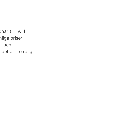
r till liv. ⬇
liga priser
er och
et är lite roligt