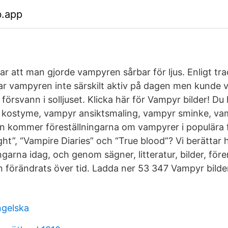
b.app
 var att man gjorde vampyren sårbar för ljus. Enligt tr
r vampyren inte särskilt aktiv på dagen men kunde v
örsvann i solljuset. Klicka här för Vampyr bilder! Du 
r kostyme, vampyr ansiktsmaling, vampyr sminke, va
n kommer föreställningarna om vampyrer i populära 
ght”, “Vampire Diaries” och “True blood”? Vi berättar
arna idag, och genom sägner, litteratur, bilder, före
förändrats över tid. Ladda ner 53 347 Vampyr bilde
engelska