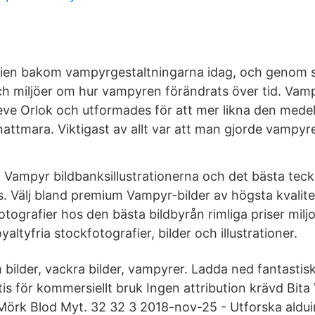
orien bakom vampyrgestaltningarna idag, och genom sä
och miljöer om hur vampyren förändrats över tid. Vam
reve Orlok och utformades för att mer likna den medel
attmara. Viktigast av allt var att man gjorde vampyren
a Vampyr bildbanksillustrationerna och det bästa tec
. Välj bland premium Vampyr-bilder av högsta kvalit
tografier hos den bästa bildbyrån rimliga priser mil
yaltyfria stockfotografier, bilder och illustrationer.
m bilder, vackra bilder, vampyrer. Ladda ned fantastisk
is för kommersiellt bruk Ingen attribution krävd Bita
Mörk Blod Myt. 32 32 3 2018-nov-25 - Utforska aldui