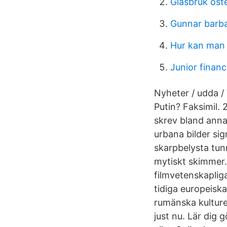
Glasbruk öst
Gunnar barba
Hur kan man
Junior financi
Nyheter / udda /
Putin? Faksimil.
skrev bland anna
urbana bilder si
skarpbelysta tun
mytiskt skimmer.
filmvetenskapliga
tidiga europeisk
rumänska kulture
just nu. Lär dig 