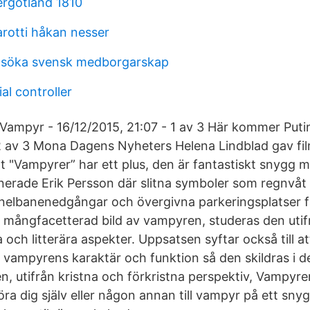
ergötland 1810
rotti håkan nesser
 söka svensk medborgarskap
al controller
 Vampyr - 16/12/2015, 21:07 - 1 av 3 Här kommer Puti
 2 av 3 Mona Dagens Nyheters Helena Lindblad gav fi
t "Vampyrer” har ett plus, den är fantastiskt snygg 
gnerade Erik Persson där slitna symboler som regnvåt 
nelbanenedgångar och övergivna parkeringsplatser f
 mångfacetterad bild av vampyren, studeras den utifr
 och litterära aspekter. Uppsatsen syftar också till a
a vampyrens karaktär och funktion så den skildras i 
n, utifrån kristna och förkristna perspektiv, Vampyre
göra dig själv eller någon annan till vampyr på ett snyg