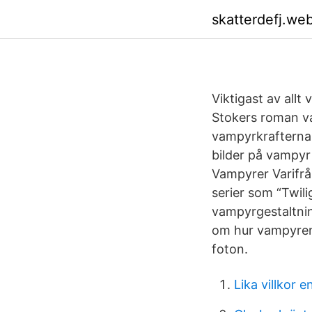
skatterdefj.we
Viktigast av allt
Stokers roman va
vampyrkrafterna f
bilder på vampy
Vampyrer Varifrå
serier som “Twili
vampyrgestaltning
om hur vampyren 
foton.
Lika villkor 