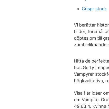
Crispr stock
Vi berättar hist
bilder, föremål 
döptes om till g
zombie­liknande n
Hitta de perfekt
hos Getty Images
Vampyrer stockfo
högkvalitativa, ro
Visa fler idéer o
om Vampire. Grat
49 63 4. Kvinna 