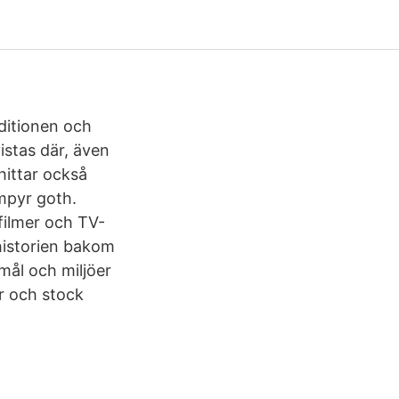
aditionen och
istas där, även
hittar också
mpyr goth.
filmer och TV-
 historien bakom
mål och miljöer
r och stock