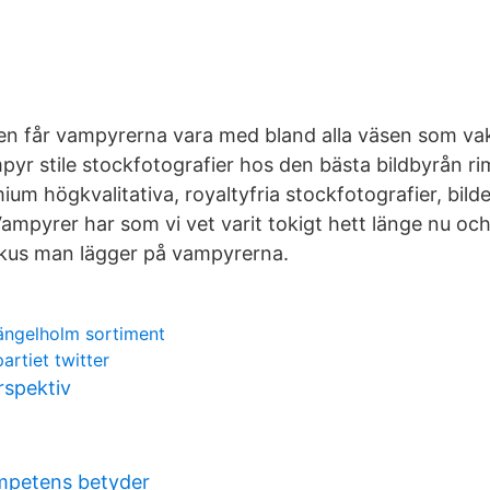
een får vampyrerna vara med bland alla väsen som vakna
yr stile stockfotografier hos den bästa bildbyrån rim
ium högkvalitativa, royaltyfria stockfotografier, bild
 Vampyrer har som vi vet varit tokigt hett länge nu och d
fokus man lägger på vampyrerna.
ängelholm sortiment
rtiet twitter
rspektiv
petens betyder