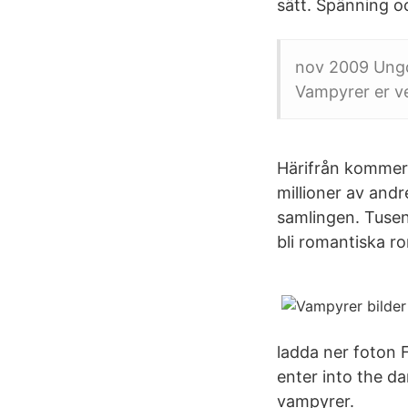
sätt. Spänning o
nov 2009 Ungd
Vampyrer er v
Härifrån kommer 
millioner av andre
samlingen. Tusen
bli romantiska r
ladda ner foton 
enter into the dar
vampyrer.