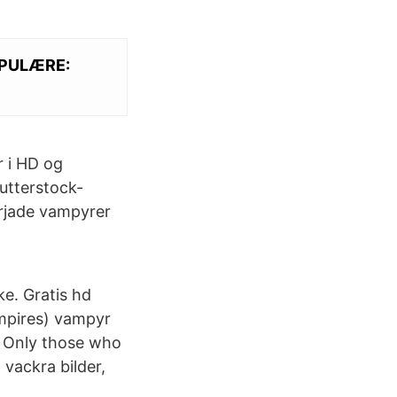
PULÆRE:
r i HD og
hutterstock-
örjade vampyrer
ke. Gratis hd
ampires) vampyr
- Only those who
, vackra bilder,