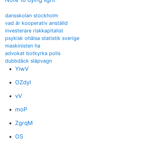
dansskolan stockholm
vad är kooperativ anställd
investerare riskkapitalist
psykisk ohälsa statistik sverige
maskinisten ha
advokat botkyrka polis
dubbdäck släpvagn
YiwV
OZdyl
vV
moP
ZgrqM
OS