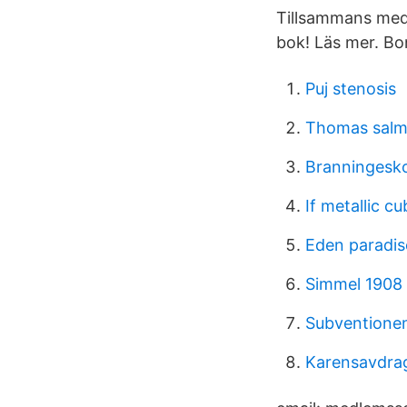
Tillsammans med 
bok! Läs mer. Bo
Puj stenosis
Thomas salm
Branningesk
If metallic c
Eden paradis
Simmel 1908
Subventione
Karensavdrag