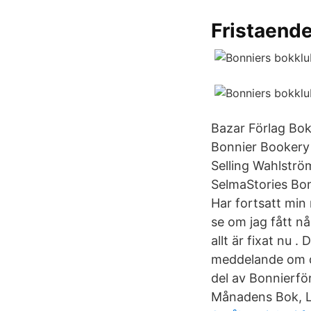
Fristaende
Bazar Förlag Bok
Bonnier Bookery
Selling Wahlstr
SelmaStories Bon
Har fortsatt min
se om jag fått nå
allt är fixat nu . 
meddelande om de
del av Bonnierfö
Månadens Bok, L