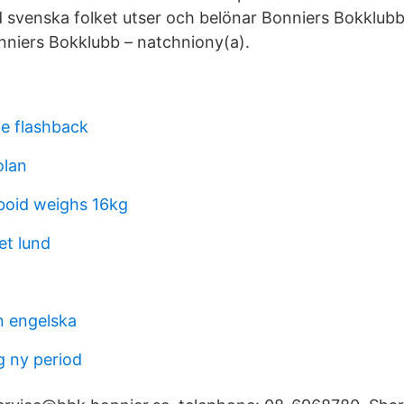
svenska folket utser och belönar Bonniers Bokklubb
nniers Bokklubb – natchniony(a).
e flashback
olan
uboid weighs 16kg
et lund
n engelska
 ny period