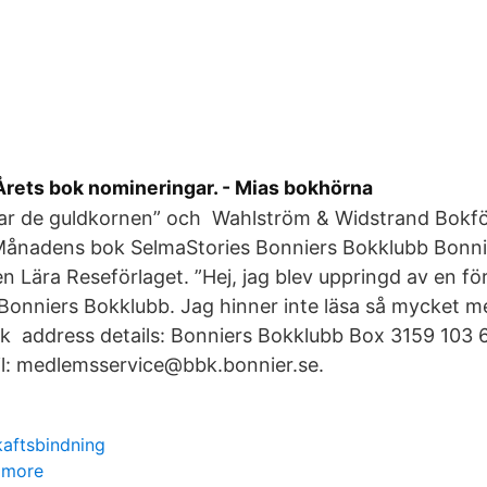
Årets bok nomineringar. - Mias bokhörna
kar de guldkornen” och Wahlström & Widstrand Bokfö
Månadens bok SelmaStories Bonniers Bokklubb Bonni
n Lära Reseförlaget. ”Hej, jag blev uppringd av en för
Bonniers Bokklubb. Jag hinner inte läsa så mycket m
ck address details: Bonniers Bokklubb Box 3159 103
l: medlemsservice@bbk.bonnier.se.
kaftsbindning
 more