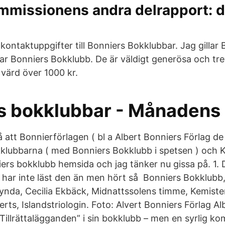
mmissionens andra delrapport: d
a kontaktuppgifter till Bonniers Bokklubbar. Jag gillar
lar Bonniers Bokklubb. De är väldigt generösa och tre
 värd över 1000 kr.
s bokklubbar - Månadens
 att Bonnierförlagen ( bl a Albert Bonniers Förlag de
klubbarna ( med Bonniers Bokklubb i spetsen ) och 
iers bokklubb hemsida och jag tänker nu gissa på. 1. 
 har inte läst den än men hört så Bonniers Bokklubb
 fynda, Cecilia Ekbäck, Midnattssolens timme, Kemist
ts, Islandstriologin. Foto: Alvert Bonniers Förlag Al
Tillrättalägganden” i sin bokklubb – men en syrlig k