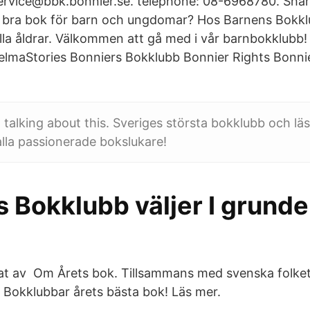
ervice@bbk.bonnier.se. telephone: 08-6968780. Shar
n bra bok för barn och ungdomar? Hos Barnens Bokkl
lla åldrar. Välkommen att gå med i vår barnbokklubb!
lmaStories Bonniers Bokklubb Bonnier Rights Bonnie
1 talking about this. Sveriges största bokklubb och lä
 alla passionerade bokslukare!
 Bokklubb väljer I grunde
at av Om Årets bok. Tillsammans med svenska folket
 Bokklubbar årets bästa bok! Läs mer.