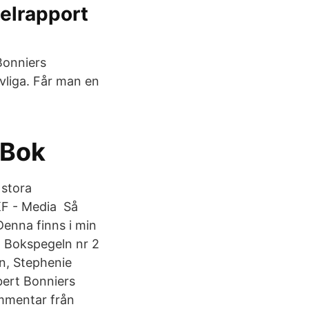
elrapport
 Bonniers
vliga. Får man en
 Bok
 stora
KF - Media Så
Denna finns i min
, Bokspegeln nr 2
en, Stephenie
bert Bonniers
ommentar från