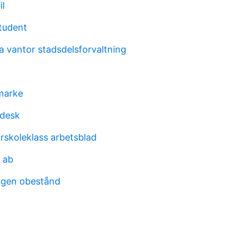
il
tudent
a vantor stadsdelsforvaltning
marke
 desk
rskoleklass arbetsblad
i ab
agen obestånd