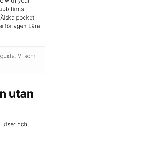
e with your
ubb finns
 Älska pocket
rförlagen Lära
sguide. Vi som
n utan
 utser och