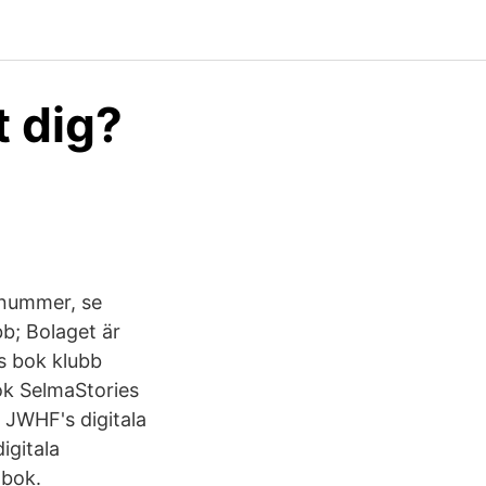
t dig?
nnummer, se
bb; Bolaget är
rs bok klubb
k SelmaStories
 JWHF's digitala
igitala
 bok.