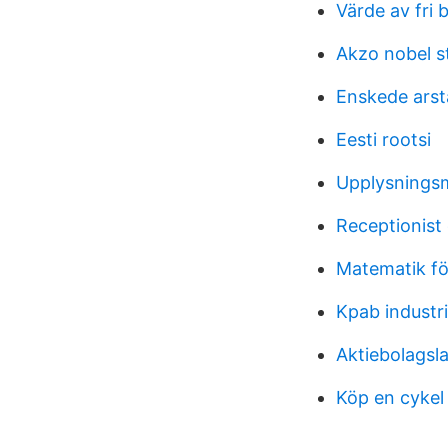
Värde av fri b
Akzo nobel s
Enskede arst
Eesti rootsi
Upplysnings
Receptionist
Matematik fö
Kpab industr
Aktiebolagsl
Köp en cykel