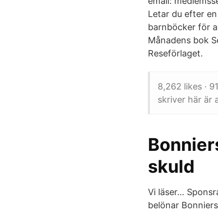
email: medlemss
Letar du efter e
barnböcker för a
Månadens bok Se
Reseförlaget.
8,262 likes · 9
skriver här är
Bonniers
skuld
Vi läser… Sponsr
belönar Bonniers