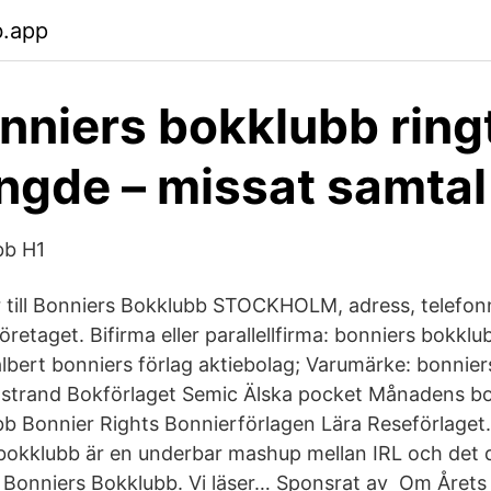
b.app
nniers bokklubb ring
ngde – missat samtal
bb H1
r till Bonniers Bokklubb STOCKHOLM, adress, telefo
retaget. Bifirma eller parallellfirma: bonniers bokklu
 albert bonniers förlag aktiebolag; Varumärke: bonnie
strand Bokförlaget Semic Älska pocket Månadens bo
b Bonnier Rights Bonnierförlagen Lära Reseförlaget.
kklubb är en underbar mashup mellan IRL och det d
Bonniers Bokklubb. Vi läser… Sponsrat av Om Årets