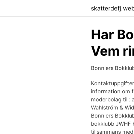
skatterdefj.we
Har Bo
Vem ri
Bonniers Bokklu
Kontaktuppgifte
information om fö
moderbolag till:
Wahlström & Wid
Bonniers Bokklub
bokklubb JWHF bo
tillsammans med 