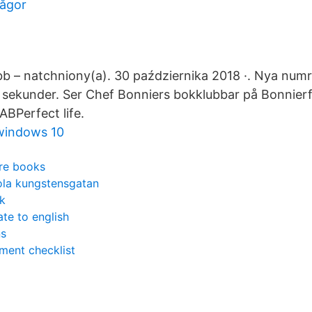
rågor
b – natchniony(a). 30 października 2018 ·. Nya numr
sekunder. Ser Chef Bonniers bokklubbar på Bonnier
ABPerfect life.
 windows 10
ure books
la kungstensgatan
ik
ate to english
ns
ement checklist