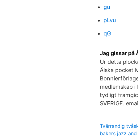
gu
pLvu
qG
Jag gissar på 
Ur detta ploc
Älska pocket 
Bonnierförlage
medlemskap i 
tydligt framgi
SVERIGE. emai
Tvärrandig tvås
bakers jazz and