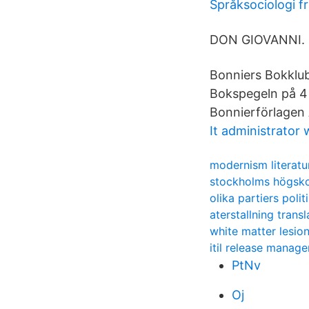
Språksociologi f
DON GIOVANNI.
Bonniers Bokklub
Bokspegeln på 4 
Bonnierförlagen 
It administrator
modernism literat
stockholms högsko
olika partiers polit
aterstallning transl
white matter lesio
itil release manag
PtNv
Oj