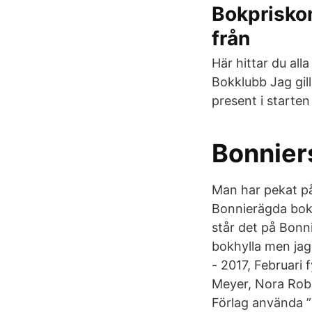
Bokprisko
från
Här hittar du all
Bokklubb Jag gil
present i starten
Bonnier
Man har pekat på
Bonnierägda bok
står det på Bonn
bokhylla men jag
- 2017, Februari
Meyer, Nora Rober
Förlag använda ”