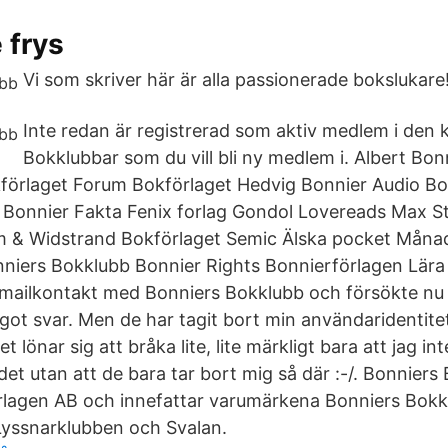
 frys
Vi som skriver här är alla passionerade bokslukare
Inte redan är registrerad som aktiv medlem i den k
Bokklubbar som du vill bli ny medlem i. Albert Bon
förlaget Forum Bokförlaget Hedvig Bonnier Audio Bo
 Bonnier Fakta Fenix forlag Gondol Lovereads Max 
öm & Widstrand Bokförlaget Semic Älska pocket Mån
niers Bokklubb Bonnier Rights Bonnierförlagen Lära
 mailkontakt med Bonniers Bokklubb och försökte nu l
got svar. Men de har tagit bort min användaridentitet
Det lönar sig att bråka lite, lite märkligt bara att jag in
t utan att de bara tar bort mig så där :-/. Bonniers
rlagen AB och innefattar varumärkena Bonniers Bokk
yssnarklubben och Svalan.