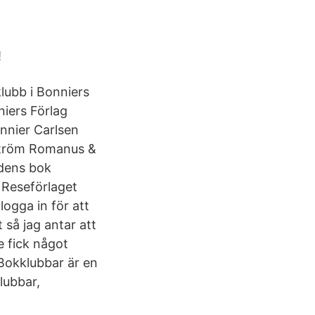
!
lubb i Bonniers
niers Förlag
nnier Carlsen
Ström Romanus &
adens bok
 Reseförlaget
ogga in för att
 så jag antar att
te fick något
 Bokklubbar är en
lubbar,