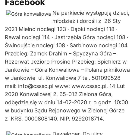
Facebook
Na parkiecie występują dzieci,
młodzież i dorośli z 26 Sty
2021 Mielno noclegi 123 · Dąbki noclegi 118 ·
Rewal noclegi 114 · Jastrzębia Góra noclegi 108 ·
Świnoujście noclegi 108 · Sarbinowo noclegi 104
Przebieg: Zamek Drahim – Spyczyna Góra –
Rezerwat Jezioro Prosino Przebieg: Spichlerz w
Jankowie – Góra Konwaliowa – Polana piknikowa
w Jankowie ul. Konwaliowa 7 tel. 501099528
mail: info@csssc.pl www: www.csssc.pl. 14 Lut
2020 Konwaliowej 2, 65-012 Zielona Góra,
odbędzie się w dniu 14-02-2020 r. o godz. 10:00
w budynku Sądu Rejonowego w Zielonej Górze
z KRS. 0000808140. NIP. 9292018714.
Deweloper. Do ulicy