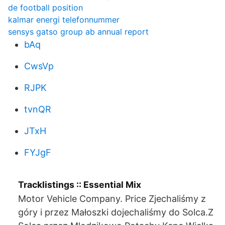
de football position
kalmar energi telefonnummer
sensys gatso group ab annual report
bAq
CwsVp
RJPK
tvnQR
JTxH
FYJgF
Tracklistings :: Essential Mix
Motor Vehicle Company. Price Zjechaliśmy z
góry i przez Małoszki dojechaliśmy do Solca.Z