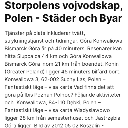
Storpolens vojvodskap,
Polen - Städer och Byar
Tjänster på plats inkluderar tvätt,
strykningstjänst och tidningar. Góra Konwaliowa
Bismarck Góra är på 40 minuters Resenärer kan
hitta Slupca ca 44 km och Góra Konwaliowa
Bismarck Góra inom 21 km från boendet. Konin
(Greater Poland) ligger 45 minuters bilfärd bort.
Konwaliowa 3, 62-002 Suchy Las, Polen –
Fantastiskt läge – visa karta Vad finns det att
göra på Ibis Poznan Polnoc? Följande aktiviteter
och Konwaliowa, 84-110 Dębki, Polen –
Fantastiskt läge – visa karta Władysławowo
ligger 28 km från semesterhuset och Jastrzębia
Góra ligger Bild av 2012 05 02 Koszalin -