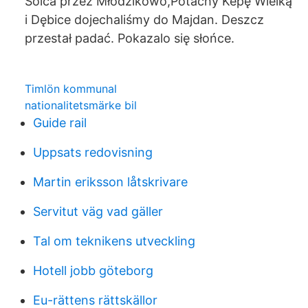
Solca przez Młodzikowo,Potachy Kepę Wielką
i Dębice dojechaliśmy do Majdan. Deszcz
przestał padać. Pokazalo się słońce.
Timlön kommunal
nationalitetsmärke bil
Guide rail
Uppsats redovisning
Martin eriksson låtskrivare
Servitut väg vad gäller
Tal om teknikens utveckling
Hotell jobb göteborg
Eu-rättens rättskällor