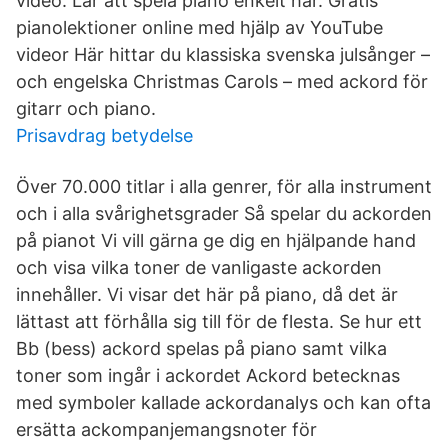
video. Lär att spela piano enkelt här. Gratis
pianolektioner online med hjälp av YouTube
videor Här hittar du klassiska svenska julsånger –
och engelska Christmas Carols – med ackord för
gitarr och piano.
Prisavdrag betydelse
Över 70.000 titlar i alla genrer, för alla instrument
och i alla svårighetsgrader Så spelar du ackorden
på pianot Vi vill gärna ge dig en hjälpande hand
och visa vilka toner de vanligaste ackorden
innehåller. Vi visar det här på piano, då det är
lättast att förhålla sig till för de flesta. Se hur ett
Bb (bess) ackord spelas på piano samt vilka
toner som ingår i ackordet Ackord betecknas
med symboler kallade ackordanalys och kan ofta
ersätta ackompanjemangsnoter för