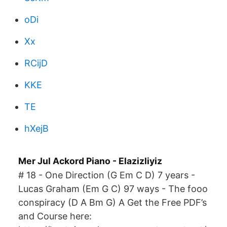
oDi
Xx
RCijD
KKE
TE
hXejB
Mer Jul Ackord Piano - Elazizliyiz
# 18 - One Direction (G Em C D) 7 years -
Lucas Graham (Em G C) 97 ways - The fooo
conspiracy (D A Bm G) A Get the Free PDF’s
and Course here: