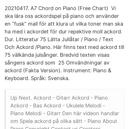
20210417. A7 Chord on Piano (Free Chart) Vi
ska lära oss ackordspel på piano och använder
en ”fusk” mall för att klura ut vilka toner man ska
ha med i ackordet för dur repektive moll ackord.
Dur. Litteratur 75 Lätta Jullåtar / Piano / Text
Och Ackord /Piano. Här finns text med ackord till
75 välkända julsånger. Bredvid texten visas
sångens ackord som 25 Omvändningar av
ackord (Fakta Version). Instrument: Piano &
Keyboard. Språk: Svenska.
Up Next. Ackord - Gitarr Ackord - Piano
Ackord - Bas Ackord - Ukulele Melodi -
Piano Melodi - Gitarr Den här videon handlar
om Spela ackord på olika sätt - Piano About
Press Copyright Contact us Creators