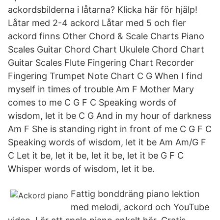
ackordsbilderna i låtarna? Klicka här för hjälp!
Låtar med 2-4 ackord Låtar med 5 och fler
ackord finns Other Chord & Scale Charts Piano
Scales Guitar Chord Chart Ukulele Chord Chart
Guitar Scales Flute Fingering Chart Recorder
Fingering Trumpet Note Chart C G When I find
myself in times of trouble Am F Mother Mary
comes to me C G F C Speaking words of
wisdom, let it be C G And in my hour of darkness
Am F She is standing right in front of me C G F C
Speaking words of wisdom, let it be Am Am/G F
C Let it be, let it be, let it be, let it be G F C
Whisper words of wisdom, let it be.
Fattig bonddräng piano lektion
med melodi, ackord och YouTube