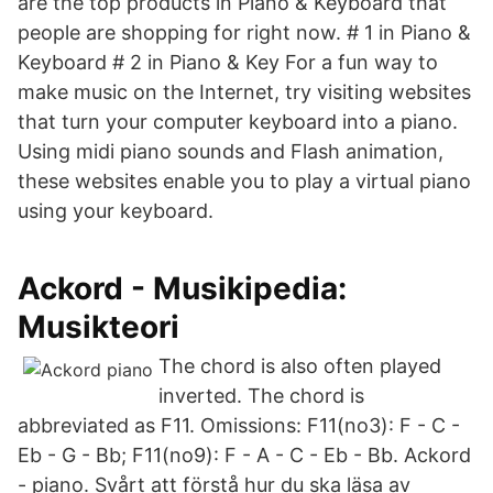
are the top products in Piano & Keyboard that
people are shopping for right now. # 1 in Piano &
Keyboard # 2 in Piano & Key For a fun way to
make music on the Internet, try visiting websites
that turn your computer keyboard into a piano.
Using midi piano sounds and Flash animation,
these websites enable you to play a virtual piano
using your keyboard.
Ackord - Musikipedia:
Musikteori
The chord is also often played
inverted. The chord is
abbreviated as F11. Omissions: F11(no3): F - C -
Eb - G - Bb; F11(no9): F - A - C - Eb - Bb. Ackord
- piano. Svårt att förstå hur du ska läsa av