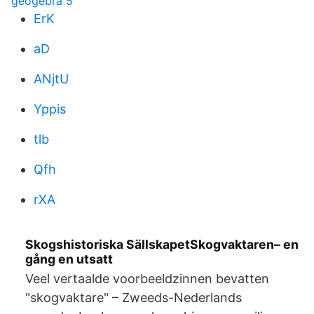
geogebra 5
ErK
aD
ANjtU
Yppis
tlb
Qfh
rXA
Skogshistoriska SällskapetSkogvaktaren– en
gång en utsatt
Veel vertaalde voorbeeldzinnen bevatten
"skogvaktare" – Zweeds-Nederlands