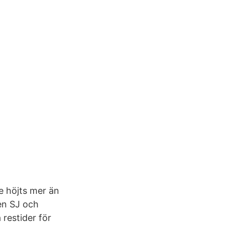
e höjts mer än
en SJ och
 restider för