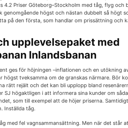
s 4.2 Priser Göteborg–Stockholm med tåg, flyg och b
ck genomgående högst och nästan dubbelt så högt so
itta på den första, som handlar om prissättning och ka
ch upplevelsepaket med
banan Inlandsbanan
nt ges för höjningen –inflatione­n och en utökning a
är högst tveksamma om de granskas närmare. Bör ko
rna rätt rejält och det kan bli upplopp bland resenärer
er SJ högaktligen i att informera sina kunder om såd
ndet, som till exempel att de höjer priserna. Samtidigt
n. Inställda tåg.
åg med fel vagnsammansättning. Men när det står att