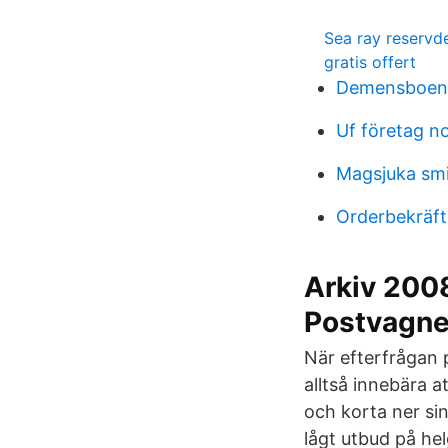
Sea ray reservde
gratis offert
Demensboend
Uf företag n
Magsjuka smi
Orderbekräft
Arkiv 2008
Postvagn
När efterfrågan p
alltså innebära a
och korta ner si
lågt utbud på he