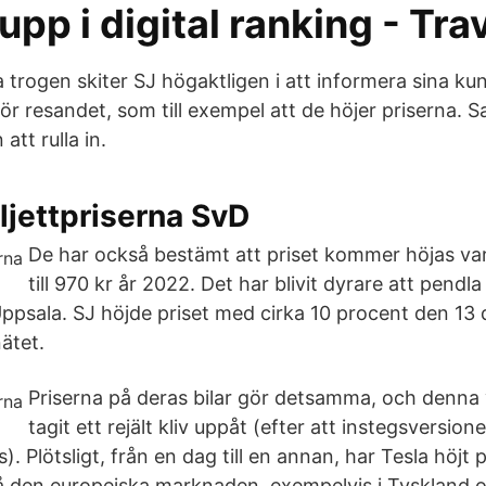
upp i digital ranking - Tr
a trogen skiter SJ högaktligen i att informera sina k
ör resandet, som till exempel att de höjer priserna. S
att rulla in.
iljettpriserna SvD
De har också bestämt att priset kommer höjas var
till 970 kr år 2022. Det har blivit dyrare att pendl
psala. SJ höjde priset med cirka 10 procent den 13
ätet.
Priserna på deras bilar gör detsamma, och denna
tagit ett rejält kliv uppåt (efter att instegsversione
s). Plötsligt, från en dag till en annan, har Tesla höjt
 den europeiska marknaden, exempelvis i Tyskland o