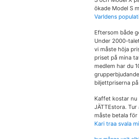
ökade Model S m
Varldens populat
Eftersom både go
Under 2000-talet 
vi måste höja pri
priset på mina ta
medlem har du 10
grupperbjudanden
biljettpriserna p
Kaffet kostar nu 
JÄTTEstora. Tur 
måste betala för 
Kari traa svala 