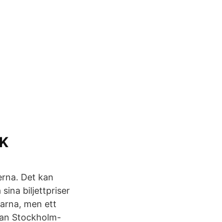
JK
erna. Det kan
sina biljettpriser
garna, men ett
ckan Stockholm-