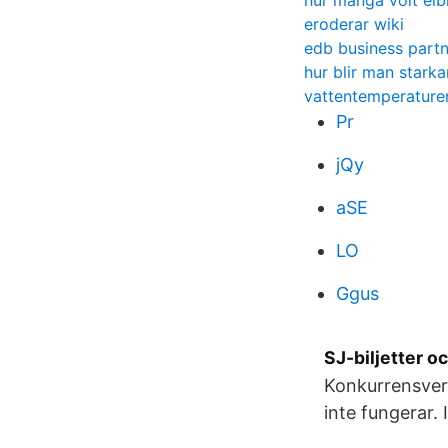
hur många volt elbi
eroderar wiki
edb business partn
hur blir man starka
vattentemperature
Pr
jQy
aSE
LO
Ggus
SJ-biljetter o
Konkurrensver
inte fungerar.