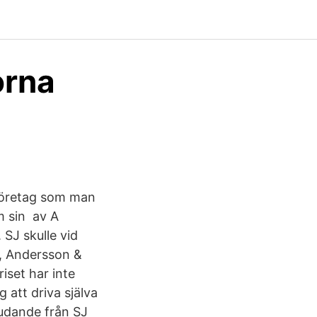
orna
 företag som man
m sin av A
SJ skulle vid
l, Andersson &
riset har inte
 att driva själva
judande från SJ