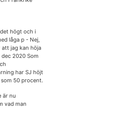
det högt och i
med låga p - Nej,
r att jag kan höja
 29 dec 2020 Som
och
rning har SJ höjt
t som 50 procent.
e är nu
 om vad man