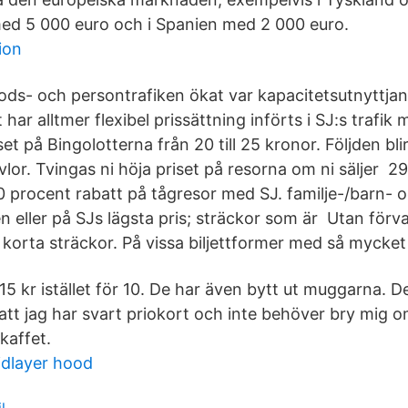
ed 5 000 euro och i Spanien med 2 000 euro.
ion
ds- och persontrafiken ökat var kapacitetsutnyttjan
har alltmer flexibel prissättning införts i SJ:s trafik 
set på Bingolotterna från 20 till 25 kronor. Följden bli
vlor. Tvingas ni höja priset på resorna om ni säljer
 procent rabatt på tågresor med SJ. familje-/barn- 
 eller på SJs lägsta pris; sträckor som är Utan förva
å korta sträckor. På vissa biljettformer med så mycke
15 kr istället för 10. De har även bytt ut muggarna. D
att jag har svart priokort och inte behöver bry mig
kaffet.
midlayer hood