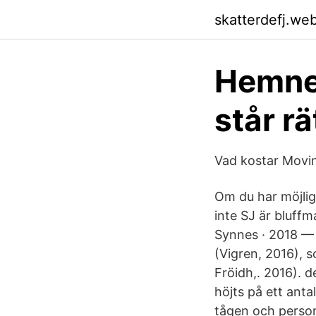
skatterdefj.we
Hemnet
står r
Vad kostar Movi
Om du har möjligh
inte SJ är bluff
Synnes · 2018 — 
(Vigren, 2016), s
Fröidh,. 2016). d
höjts på ett anta
tågen och person