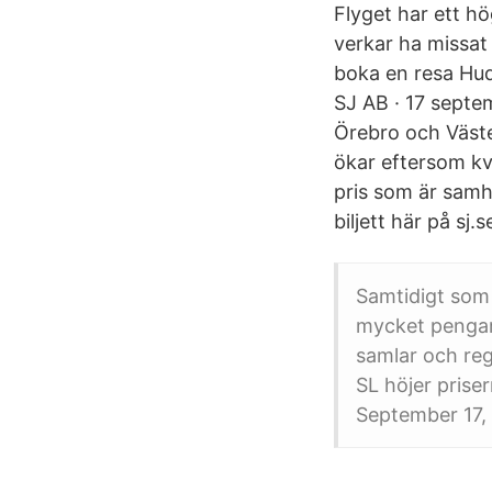
Flyget har ett h
verkar ha missat 
boka en resa Hud
SJ AB · 17 septem
Örebro och Väste
ökar eftersom kva
pris som är samh
biljett här på sj.s
Samtidigt som 
mycket pengar 
samlar och reg
SL höjer prise
September 17, 