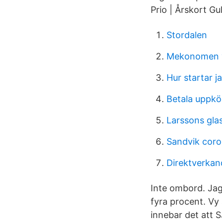
Prio | Årskort Gul
Stordalen
Mekonomen v
Hur startar j
Betala uppkö
Larssons gla
Sandvik cor
Direktverkan
Inte ombord. Jag
fyra procent. V
innebar det att S