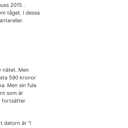
uss 2015 .
m tåget. I dessa
ntareller.
v nätet. Men
sta 590 kronor
na. Men sin fula
ant som är
 fortsätter
 datorn är "i