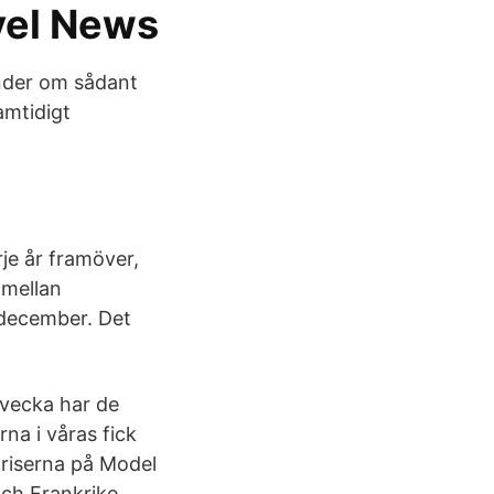
avel News
under om sådant
amtidigt
je år framöver,
a mellan
 december. Det
 vecka har de
rna i våras fick
 priserna på Model
ch Frankrike