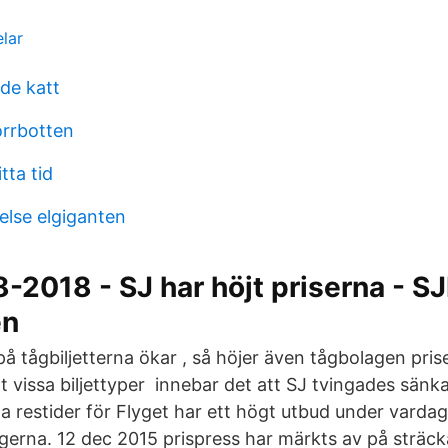
lar
e katt
orrbotten
tta tid
else elgiganten
-2018 - SJ har höjt priserna - S
en
å tågbiljetterna ökar , så höjer även tågbolagen pris
tt vissa biljettyper innebar det att SJ tvingades sänka 
na restider för Flyget har ett högt utbud under varda
lgerna. 12 dec 2015 prispress har märkts av på strä