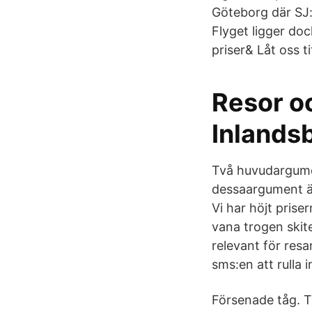
Göteborg där SJ:
Flyget ligger do
priser& Låt oss t
Resor o
Inlands
Två huvudargum­e
dessaargum­ent 
Vi har höjt prise
vana trogen skit
relevant för resa
sms:en att rulla i
Försenade tåg. T