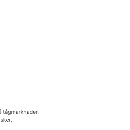
då tågmarknaden
 sker.