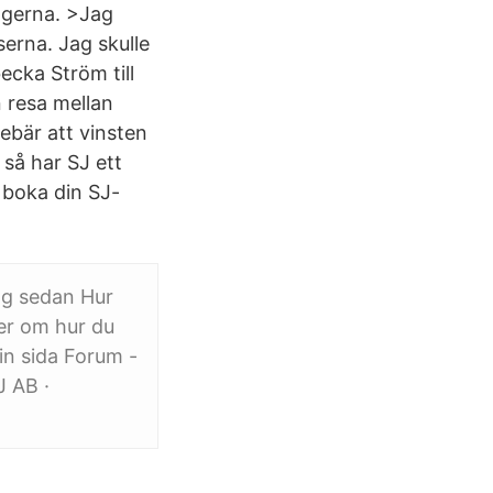
lgerna. >Jag
serna. Jag skulle
cka Ström‎ till
n resa mellan
ebär att vinsten
 så har SJ ett
 boka din SJ-
dag sedan Hur
mer om hur du
in sida Forum -
J AB ·