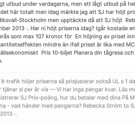
ögt utbud under vardagarna, men ett lågt utbud på he
det här totalt men idag märkte jag att SJ har höjt pri
iksvall-Stockholm men upptäckte då att SJ höjt ‎Rebe
ber 2013 ·. Har ni höjt priserna idag? Igår kostade e
rås som max 107 kronor för En höjning av priset inn
ntitetseffekten mindre än Ifall priset är lika med MC
ällsekonomiskt Pris 10-biljet Planera din tågresa och
e.
X-trafik höjer priserna så prisjusterar också UL s 1 
tjänar sl per år via — Vi har inga pengar kvar. Läs 
istrerar SJ Prio-poäng, hur du betalar med dina På M
rna - vad händer med pengarna? ‎Rebecka Ström‎ to S
2013 ·.