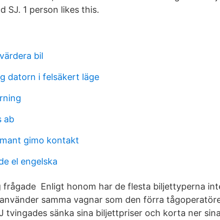
d SJ. 1 person likes this.
ärdera bil
ag datorn i felsäkert läge
rning
s ab
omant gimo kontakt
de el engelska
 frågade Enligt honom har de flesta biljettyperna int
y använder samma vagnar som den förra tågoperatör
J tvingades sänka sina biljettpriser och korta ner sina