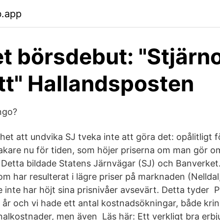
b.app
 börsdebut: "Stjärn
ätt" Hallandsposten
ngo?
et att undvika SJ tveka inte att göra det: opålitligt
makare nu för tiden, som höjer priserna om man gör o
Detta bildade Statens Järnvägar (SJ) och Banverket. 
om har resulterat i lägre priser på marknaden (Nellda
e inte har höjt sina prisnivåer avsevärt. Detta tyder P
l år och vi hade ett antal kostnadsökningar, både kring
alkostnader, men även Läs här: Ett verkligt bra erb