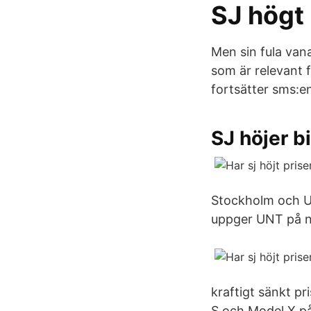
SJ högt 
Men sin fula van
som är relevant f
fortsätter sms:en 
SJ höjer b
Stockholm och Up
uppger UNT på n
kraftigt sänkt pri
S och Model X på