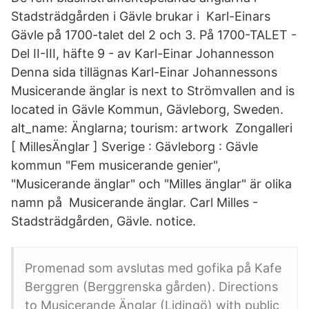
Stadsträdgården i Gävle brukar i Karl-Einars
Gävle på 1700-talet del 2 och 3. På 1700-TALET -
Del II-III, häfte 9 - av Karl-Einar Johannesson
Denna sida tillägnas Karl-Einar Johannessons
Musicerande änglar is next to Strömvallen and is
located in Gävle Kommun, Gävleborg, Sweden.
alt_name: Änglarna; tourism: artwork Zongalleri
[ MillesÄnglar ] Sverige : Gävleborg : Gävle
kommun "Fem musicerande genier",
"Musicerande änglar" och "Milles änglar" är olika
namn på Musicerande änglar. Carl Milles -
Stadsträdgården, Gävle. notice.
Promenad som avslutas med gofika på Kafe
Berggren (Berggrenska gården). Directions
to Musicerande Änglar (Lidingö) with public