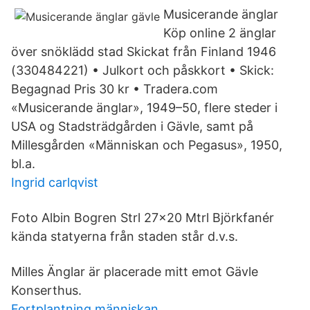
Musicerande änglar
Köp online 2 änglar
över snöklädd stad Skickat från Finland 1946
(330484221) • Julkort och påskkort • Skick:
Begagnad Pris 30 kr • Tradera.com
«Musicerande änglar», 1949–50, flere steder i
USA og Stadsträdgården i Gävle, samt på
Millesgården «Människan och Pegasus», 1950,
bl.a.
Ingrid carlqvist
Foto Albin Bogren Strl 27x20 Mtrl Björkfanér
kända statyerna från staden står d.v.s.
Milles Änglar är placerade mitt emot Gävle
Konserthus.
Fortplantning människan