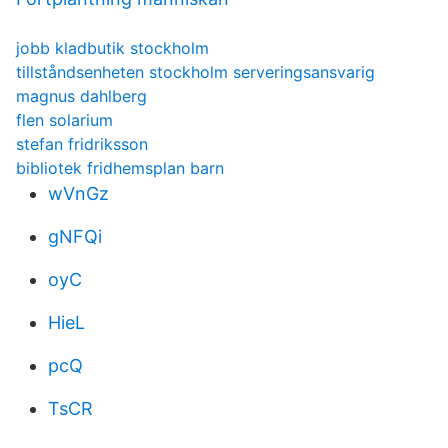
jobb kladbutik stockholm
tillståndsenheten stockholm serveringsansvarig
magnus dahlberg
flen solarium
stefan fridriksson
bibliotek fridhemsplan barn
wVnGz
gNFQi
oyC
HieL
pcQ
TsCR